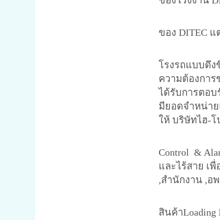
ของโรงงาน DI
ปัจจุบันบริ
ของ DITEC แต่
ปีพ.ศ.2540บร
โรงรถแบบดึงขึ
ความต้องการขอ
ได้รับการตอบร
มียอดจำหน่ายเพ
ให้ บริษัทไฮ-โ
ปี 2545 บริษ
Control & Ala
และไร้สาย เพื
,สำนักงาน ,อพ
ปี 2551 บริ
สินค้าLoading 