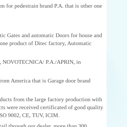
or pedestrain brand P.A. that is other one
c Gates and automatic Doors for house and
 one product of Ditec factory, Automatic
ts, NOVOTECNICA/ P.A./APRIN, in
om America that is Garage door brand
ts from the large factory production with
ts were received certificated of good quality
n ISO 9002, CE, TUV, ICIM.
il through our dealer, more than 300