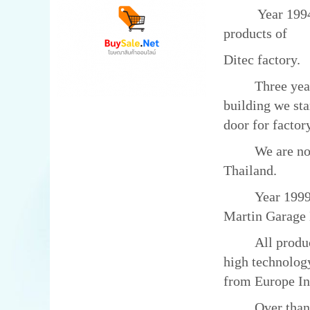
Year 1994 we e
products of
Ditec factory.
Three year lat
building we sta
door for facto
We are now Au
Thailand.
Year 1999, we 
Martin Garage D
All products w
high technology
from Europe Ind
Over than 15 y